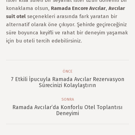
İster kısa süreli bir seyahat ister uzun dönemli bir
konaklama olsun,
Ramada Encore Avcılar
,
Avcılar
suit otel
seçenekleri arasında fark yaratan bir
alternatif olarak öne çıkıyor. Şehirde geçireceğiniz
süre boyunca keyifli ve rahat bir deneyim yaşamak
için bu oteli tercih edebilirsiniz.
Post
Navigation
ÖNCE
7 Etkili İpucuyla Ramada Avcılar Rezervasyon
Önce
Sürecinizi Kolaylaştırın
post:
SONRA
Ramada Avcılar’da Konforlu Otel Toplantısı
Sonra
Deneyimi
post: