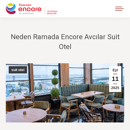
Neden Ramada Encore Avcılar Suit
Otel
suit otel
Eyl
11
2025