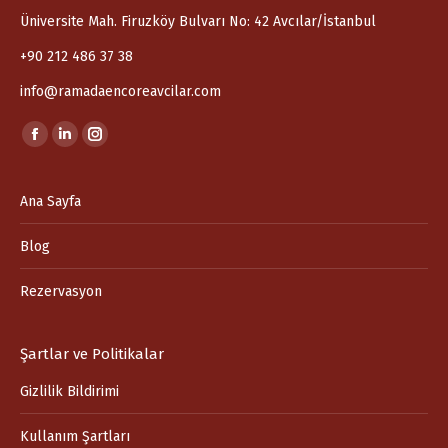
Üniversite Mah. Firuzköy Bulvarı No: 42 Avcılar/İstanbul
+90 212 486 37 38
info@ramadaencoreavcilar.com
Find us on:
Facebook
Linkedin
Instagram
page
page
page
opens
opens
opens
Ana Sayfa
in
in
in
Blog
new
new
new
window
window
window
Rezervasyon
Şartlar ve Politikalar
Gizlilik Bildirimi
Kullanım Şartları