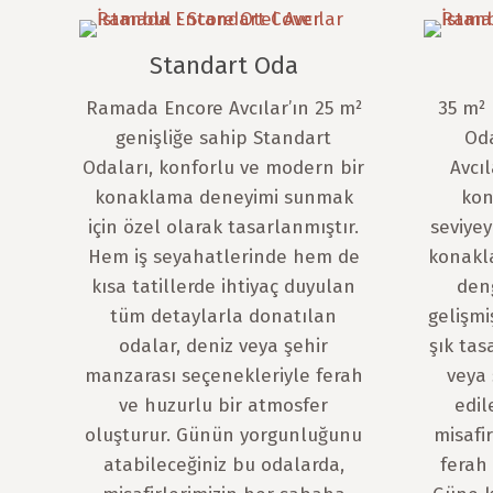
Standart Oda
Ramada Encore Avcılar’ın 25 m²
35 m²
genişliğe sahip Standart
Od
Odaları, konforlu ve modern bir
Avcı
konaklama deneyimi sunmak
kon
için özel olarak tasarlanmıştır.
seviyey
Hem iş seyahatlerinde hem de
konakl
kısa tatillerde ihtiyaç duyulan
den
tüm detaylarla donatılan
gelişmi
odalar, deniz veya şehir
şık tas
manzarası seçenekleriyle ferah
veya 
ve huzurlu bir atmosfer
edil
oluşturur. Günün yorgunluğunu
misafi
atabileceğiniz bu odalarda,
ferah