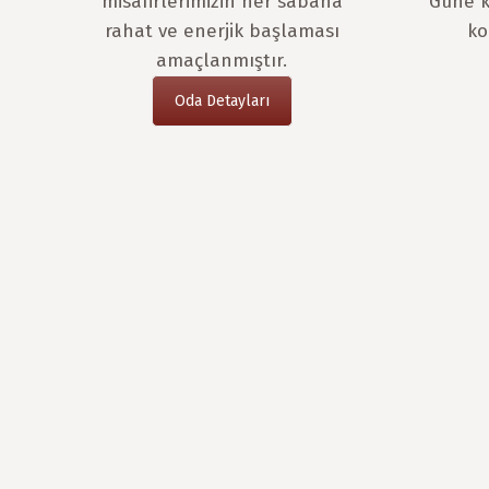
misafirlerimizin her sabaha
Güne k
rahat ve enerjik başlaması
ko
amaçlanmıştır.
Oda Detayları