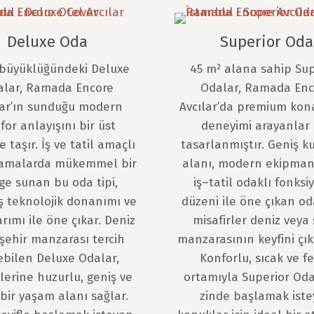
Deluxe Oda
Superior Oda
 büyüklüğündeki Deluxe
45 m² alana sahip Sup
alar, Ramada Encore
Odalar, Ramada Enc
lar’ın sunduğu modern
Avcılar’da premium ko
for anlayışını bir üst
deneyimi arayanlar 
e taşır. İş ve tatil amaçlı
tasarlanmıştır. Geniş k
amalarda mükemmel bir
alanı, modern ekipman
ge sunan bu oda tipi,
iş–tatil odaklı fonksi
ş teknolojik donanımı ve
düzeni ile öne çıkan od
arımı ile öne çıkar. Deniz
misafirler deniz veya 
şehir manzarası tercih
manzarasının keyfini çıka
ebilen Deluxe Odalar,
Konforlu, sıcak ve f
rlerine huzurlu, geniş ve
ortamıyla Superior Oda
 bir yaşam alanı sağlar.
zinde başlamak ist