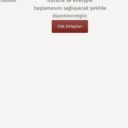
atmosfer
huzurla ve enerjiyle
başlamasını sağlayacak şekilde
düzenlenmiştir.
Oda Detayları