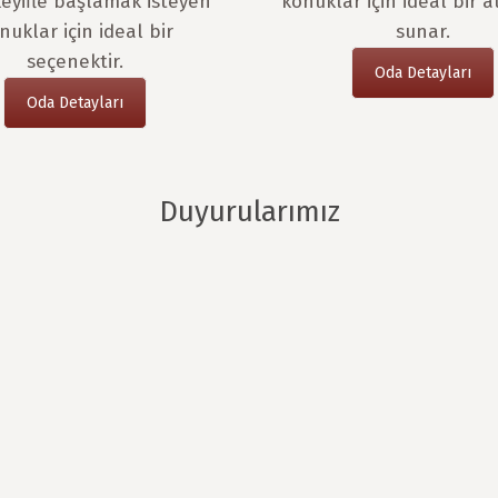
eyifle başlamak isteyen
konuklar için ideal bir 
nuklar için ideal bir
sunar.
seçenektir.
Oda Detayları
Oda Detayları
Duyurularımız