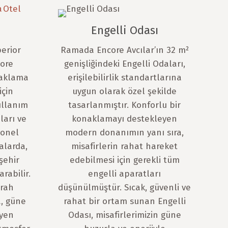
Engelli Odası
erior
Ramada Encore Avcılar’ın 32 m²
ore
genişliğindeki Engelli Odaları,
naklama
erişilebilirlik standartlarına
için
uygun olarak özel şekilde
ullanım
tasarlanmıştır. Konforlu bir
ları ve
konaklamayı destekleyen
yonel
modern donanımın yanı sıra,
alarda,
misafirlerin rahat hareket
şehir
edebilmesi için gerekli tüm
rabilir.
engelli aparatları
erah
düşünülmüştür. Sıcak, güvenli ve
, güne
rahat bir ortam sunan Engelli
eyen
Odası, misafirlerimizin güne