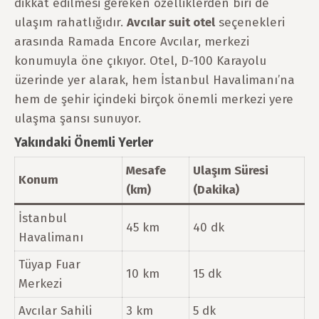
dikkat edilmesi gereken özelliklerden biri de
ulaşım rahatlığıdır.
Avcılar suit otel
seçenekleri
arasında Ramada Encore Avcılar, merkezi
konumuyla öne çıkıyor. Otel, D-100 Karayolu
üzerinde yer alarak, hem İstanbul Havalimanı’na
hem de şehir içindeki birçok önemli merkezi yere
ulaşma şansı sunuyor.
Yakındaki Önemli Yerler
Mesafe
Ulaşım Süresi
Konum
(km)
(Dakika)
İstanbul
45 km
40 dk
Havalimanı
Tüyap Fuar
10 km
15 dk
Merkezi
Avcılar Sahili
3 km
5 dk