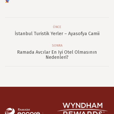
Post
Navigation
ÖNCE
Önce
İstanbul Turistik Yerler – Ayasofya Camii
post:
SONRA
Ramada Avcılar En Iyi Otel Olmasının
Sonra
Nedenleri?
post: