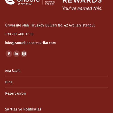
Üniversite Mah. Firuzköy Bulvarı No: 42 Avcılar/İstanbul
+90 212 486 37 38
info@ramadaencoreavcilar.com
Find us on:
Facebook
Linkedin
Instagram
page
page
page
opens
opens
opens
Ana Sayfa
in
in
in
Blog
new
new
new
window
window
window
Rezervasyon
Şartlar ve Politikalar