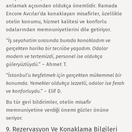
anlamak açısından oldukça önemlidir. Ramada
Encore Avcılar’da konaklayan misafirler, özellikle
otelin konumu, hizmet kalitesi ve konforlu
odalarından memnuniyetlerini dile getiriyor.
“İş seyahatim sırasında burada konakladım ve
gerçekten harika bir
tecrübe
yaşadım. Odalar
modern ve
ter
temizdi, personel ise oldukça
güleryüzlüydü
.”
– Ahmet T.
“İstanbul’u keşfetmek için
gerçekten
mükemmel bir
konumda.
Yemekler
oldukça
lezzetli
, odalar ise ferah
ve konforluydu.”
– Elif D.
Bu tür geri bildirimler, otelin misafir
memnuniyetine verdiği önemi gözler önüne
seriyor.
9. Rezervasyon Ve Konaklama Bilgileri