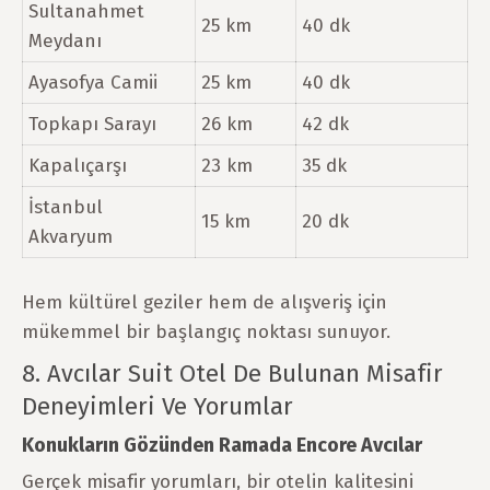
Sultanahmet
25 km
40 dk
Meydanı
Ayasofya Camii
25 km
40 dk
Topkapı Sarayı
26 km
42 dk
Kapalıçarşı
23 km
35 dk
İstanbul
15 km
20 dk
Akvaryum
Hem kültürel geziler hem de alışveriş için
mükemmel bir başlangıç noktası sunuyor.
8. Avcılar Suit Otel De Bulunan Misafir
Deneyimleri Ve Yorumlar
Konukların Gözünden Ramada Encore Avcılar
Gerçek misafir yorumları, bir otelin kalitesini