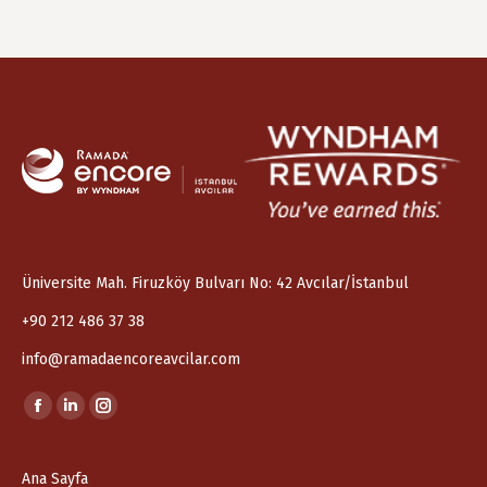
Üniversite Mah. Firuzköy Bulvarı No: 42 Avcılar/İstanbul
+90 212 486 37 38
info@ramadaencoreavcilar.com
Find us on:
Facebook
Linkedin
Instagram
page
page
page
opens
opens
opens
Ana Sayfa