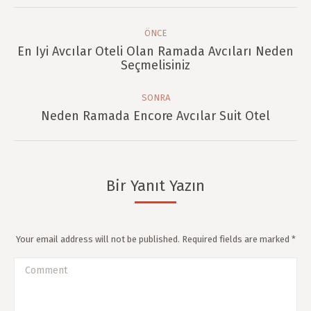
Post
Navigation
ÖNCE
En Iyi Avcılar Oteli Olan Ramada Avcıları Neden
Önce
Seçmelisiniz
post:
SONRA
Sonra
Neden Ramada Encore Avcılar Suit Otel
post:
Bir Yanıt Yazın
Your email address will not be published. Required fields are marked
*
Comment