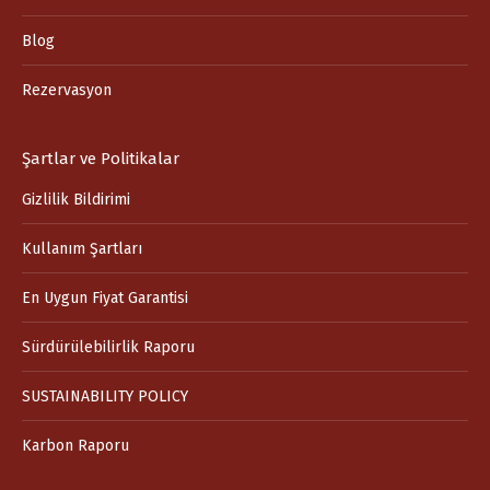
in
in
in
Blog
new
new
new
window
window
window
Rezervasyon
Şartlar ve Politikalar
Gizlilik Bildirimi
Kullanım Şartları
En Uygun Fiyat Garantisi
Sürdürülebilirlik Raporu
SUSTAINABILITY POLICY
Karbon Raporu