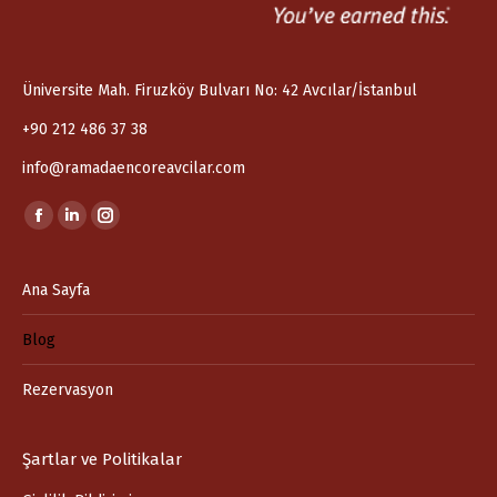
Üniversite Mah. Firuzköy Bulvarı No: 42 Avcılar/İstanbul
+90 212 486 37 38
info@ramadaencoreavcilar.com
Find us on:
Facebook
Linkedin
Instagram
page
page
page
opens
opens
opens
Ana Sayfa
in
in
in
Blog
new
new
new
window
window
window
Rezervasyon
Şartlar ve Politikalar