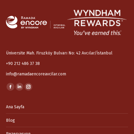
Üniversite Mah. Firuzköy Bulvarı No: 42 Avcılar/İstanbul
+90 212 486 37 38
info@ramadaencoreavcilar.com
Find us on:
Facebook
Linkedin
Instagram
page
page
page
opens
opens
opens
Ana Sayfa
in
in
in
Blog
new
new
new
window
window
window
Rezervasyon