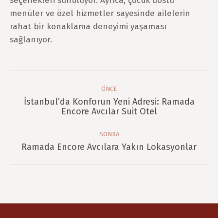
seçenekleri sunuluyor. Ayrıca, çocuk dostu
menüler ve özel hizmetler sayesinde ailelerin
rahat bir konaklama deneyimi yaşaması
sağlanıyor.
Post
Navigation
ÖNCE
İstanbul’da Konforun Yeni Adresi: Ramada
Önce
Encore Avcılar Suit Otel
post:
SONRA
Sonra
Ramada Encore Avcılara Yakın Lokasyonlar
post: