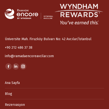
Üniversite Mah. Firuzköy Bulvarı No: 42 Avcılar/İstanbul
+90 212 486 37 38
info@ramadaencoreavcilar.com
Find us on:
Facebook
Linkedin
Instagram
page
page
page
opens
opens
opens
Ana Sayfa
in
in
in
Blog
new
new
new
window
window
window
Rezervasyon