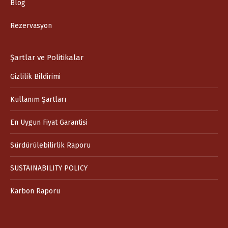
Blog
new
new
new
window
window
window
Rezervasyon
Şartlar ve Politikalar
Gizlilik Bildirimi
Kullanım Şartları
En Uygun Fiyat Garantisi
Sürdürülebilirlik Raporu
SUSTAINABILITY POLICY
Karbon Raporu