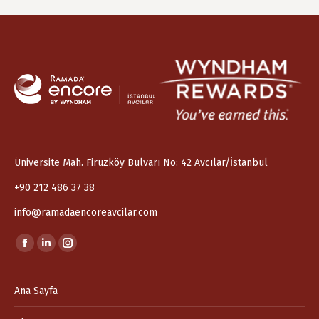
Üniversite Mah. Firuzköy Bulvarı No: 42 Avcılar/İstanbul
+90 212 486 37 38
info@ramadaencoreavcilar.com
Find us on:
Facebook
Linkedin
Instagram
page
page
page
opens
opens
opens
Ana Sayfa
in
in
in